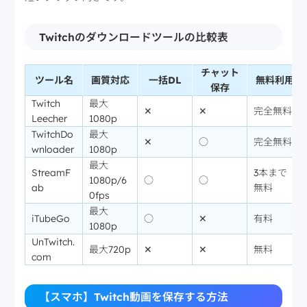
Twitchのダウンロードツールの比較表
チャット
ツール名
画質対応
一括DL
無料利用
保存
Twitch
最大
✕
✕
完全無料
Leecher
1080p
TwitchDo
最大
✕
○
完全無料
wnloader
1080p
最大
StreamF
3本まで
1080p/6
○
○
ab
無料
0fps
最大
iTubeGo
○
✕
有料
1080p
UnTwitch.
最大720p
✕
✕
無料
com
【スマホ】Twitch動画を保存する方法