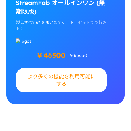
StreamFab オールインワン (無
期限版)
製品すべて67 をまとめてゲット！セット割で超お
トク！
￥46500
￥66650
より多くの機能を利用可能に
する