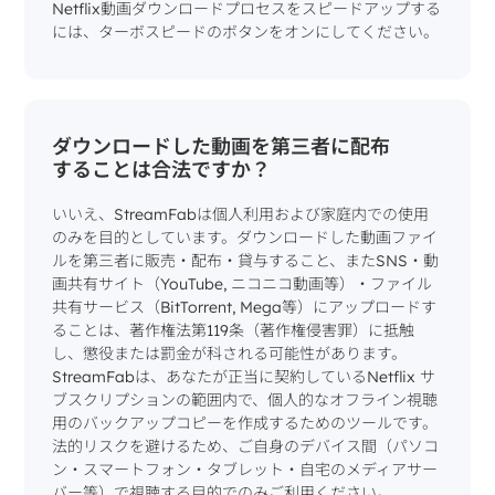
Netflix動画ダウンロードプロセスをスピードアップする
には、ターボスピードのボタンをオンにしてください。
ダウンロードした動画を第三者に配布
することは合法ですか？
いいえ、StreamFabは個人利用および家庭内での使用
のみを目的としています。ダウンロードした動画ファイ
ルを第三者に販売・配布・貸与すること、またSNS・動
画共有サイト（YouTube, ニコニコ動画等）・ファイル
共有サービス（BitTorrent, Mega等）にアップロードす
ることは、著作権法第119条（著作権侵害罪）に抵触
し、懲役または罰金が科される可能性があります。
StreamFabは、あなたが正当に契約しているNetflix サ
ブスクリプションの範囲内で、個人的なオフライン視聴
用のバックアップコピーを作成するためのツールです。
法的リスクを避けるため、ご自身のデバイス間（パソコ
ン・スマートフォン・タブレット・自宅のメディアサー
バー等）で視聴する目的でのみご利用ください。