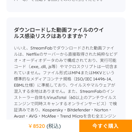
ダウンロードした動画ファイルのウイ
ルス感染リスクはありますか？
いいえ、StreamFabでダウンロードされた動画ファイ
ルは、Netflixのサーバーから直接取得された純粋なビデ
オ・オーディオデータのみで構成されており、実行可能
コード（.exe, .dll, .js等）やマクロスクリプトは一切含ま
れていません。ファイル形式はMP4またはMKVという
標準的なメディアコンテナ規格（ISO/IEC 14496-14,
EBML仕様）に準拠しており、ウイルスやマルウェアが
混入する余地はありません。また、StreamFabのイン
ストーラー自体もVirusTotal（60以上のアンチウイルス
エンジンで同時スキャンするオンラインサービス）で検
証済みであり、Kaspersky・Bitdefender・Norton・
Avast・AVG・McAfee・Trend Microを含む全エンジン
で「検出なし（clean）」と判定されています。バンド
今すぐ購入
￥8520
(税込)
ルされた広告ウェア・ツールバー・ブラウザハイジャッ