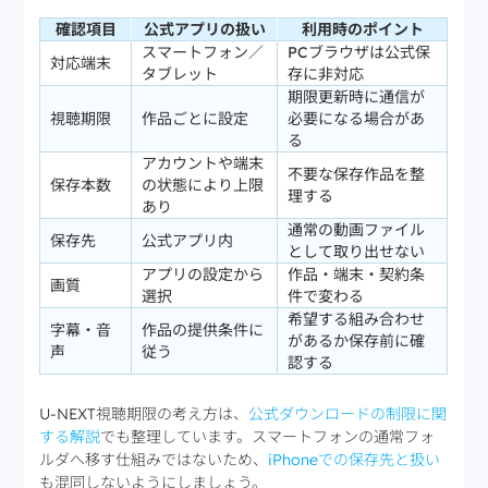
確認項目
公式アプリの扱い
利用時のポイント
スマートフォン／
PCブラウザは公式保
対応端末
タブレット
存に非対応
期限更新時に通信が
視聴期限
作品ごとに設定
必要になる場合があ
る
アカウントや端末
不要な保存作品を整
保存本数
の状態により上限
理する
あり
通常の動画ファイル
保存先
公式アプリ内
として取り出せない
アプリの設定から
作品・端末・契約条
画質
選択
件で変わる
希望する組み合わせ
字幕・音
作品の提供条件に
があるか保存前に確
声
従う
認する
U-NEXT視聴期限の考え方は、
公式ダウンロードの制限に関
する解説
でも整理しています。スマートフォンの通常フォ
ルダへ移す仕組みではないため、
iPhoneでの保存先と扱い
も混同しないようにしましょう。