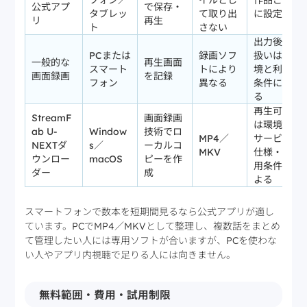
フォン／
イルとし
作品ごと
公式アプ
で保存・
タブレッ
て取り出
に設定
リ
再生
ト
さない
出力後の
PCまたは
録画ソフ
扱いは環
一般的な
再生画面
スマート
トにより
境と利用
画面録画
を記録
フォン
異なる
条件によ
る
再生可否
StreamF
画面録画
は環境・
ab U-
Window
技術でロ
MP4／
サービス
NEXTダ
s／
ーカルコ
MKV
仕様・利
ウンロー
macOS
ピーを作
用条件に
ダー
成
よる
スマートフォンで数本を短期間見るなら公式アプリが適し
ています。PCでMP4／MKVとして整理し、複数話をまとめ
て管理したい人には専用ソフトが合いますが、PCを使わな
い人やアプリ内視聴で足りる人には向きません。
無料範囲・費用・試用制限