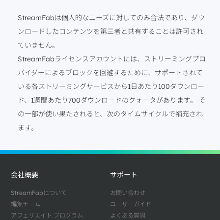
StreamFabは個人的なニーズに対してのみ合法であり、ダウ
ンロードしたコンテンツを第三者と共有することは許可され
ていません。
StreamFabライセンスアカウントには、ストリーミングプロ
バイダーによるブロックを回避するために、サポートされて
いる各ストリーミングサービスから1日あたり100ダウンロー
ド、1週間あたり700ダウンロードのクォータがあります。 そ
の一部が使い果たされると、次のタイムサイクルで補充され
ます。
会社概要
サポート
StreamFabについて
お問い合わせ
編集チーム
ユーザーガイド
アフェリエイト プログラム
よくある質問