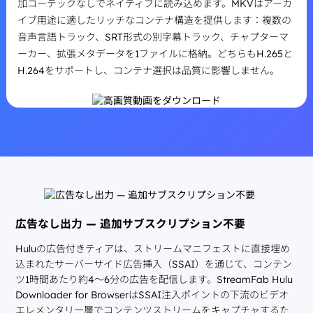
加コーデックなしでネイティブに読み込めます。MKVはアーカ
イブ用途に適したリッチなコンテナ構造を提供します：複数の
音声言語トラック、SRT形式の別字幕トラック、チャプターマ
ーカー、拡張メタデータを1ファイルに格納。どちらもH.265と
H.264をサポートし、コンテナ選択は品質に影響しません。
広告なし出力 — 追加サブスクリプション不要
Huluの広告付きティアは、ストリームマニフェストに直接埋め
込まれたサーバーサイド広告挿入（SSAI）を通じて、コンテン
ツ1時間あたり約4〜6分の広告を配信します。StreamFab Hulu
Downloader for BrowserはSSAI注入ポイントの下流のビデオ
エレメンタリー層でコンテンツストリームをキャプチャするた