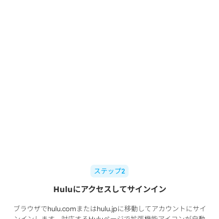
ステップ2
Huluにアクセスしてサインイン
ブラウザでhulu.comまたはhulu.jpに移動してアカウントにサイ
ンインします。対応するHuluページで拡張機能アイコンが自動