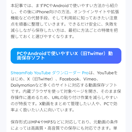
本記事では、まずPCやAndroidで使いやすい方法から紹介
し、その後にiPhone向けの方法、オンラインサイトや拡張
機能などの代替手段、そして利用前に知っておきたい注意
点を順番に整理していきます。できるだけ安全に、失敗を
減らしながら保存したい方は、最初に方法ごとの特徴を把
握しておくと選びやすくなります。
PCやAndroidで使いやすいX（旧Twitter）動
画保存ソフト
StreamFab YouTube ダウンローダー Pro
は、YouTubeを
はじめ、X（旧Twitter）、Facebook、Vimeo、
Dailymotionなど多くのサイトに対応する動画保存ソフト
です。内蔵ブラウザを使って対象ページを開き、そのまま保
存操作に進めるため、URLの貼り付け作業を減らしやすい
のが特長です。X動画をまとめて管理したい人や、PCで効
率よく扱いたい人に向いています。
保存形式はMP4やMP3などに対応しており、元動画の条件
によっては高画質・高音質での保存にも対応できます。単