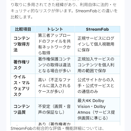
り取りに多用されてきた経緯があり、利用自体に法的・セ
キュリティ的なリスクが伴います。StreamFabとの違いを
比較します。
比較項目
トレント
StreamFab
第三者アップロー
コンテン
正規サービスにログ
ドのファイルを共
ツ取得方
インして個人視聴用
有ネットワークか
法
に保存
ら取得
著作権保護コンテ
正規加入サービスの
著作権リ
ンツの取得は違法
コンテンツを個人利
スク
となる場合が多い
用の範囲で保存
ウイル
高い（不正なファ
公式サイトからの入
ス・マル
イルに混入される
手・公式サービスと
ウェアリ
ケースが多い）
の通信のみ
スク
最大4K Dolby
コンテン
不安定（画質・音
Vision・Dolby
ツ品質
声の保証なし）
Atmos（サービス提
供画質に準じる）
あり（著作権者か
プロバイ
StreamFabの総合的な評価・機能詳細については、
らの申告により通
通常の通信のみ使用