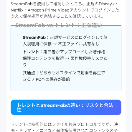
StreamFabを使用して確認したところ、正規のDisney+・
Netflix・Amazon Prime Videoアカウントでログインした
うえで保存処理が完結することを確認しています。
StreamFab vs トレント：主な違い
StreamFab
：正規サービスにログインして個
人視聴用に保存 → 不正ファイル共有なし
トレント
：第三者がアップロードした著作権
保護コンテンツを取得 → 著作権侵害リスクあ
り
共通点
：どちらもオフラインで動画を再生で
きる / PCへの保存が目的
トレントとStreamFabの違い：リスクと合法
性
トレントは技術的にはファイル共有プロトコルですが、映
画・ドラマ・アニメなど著作権保護されたコンテンツのや