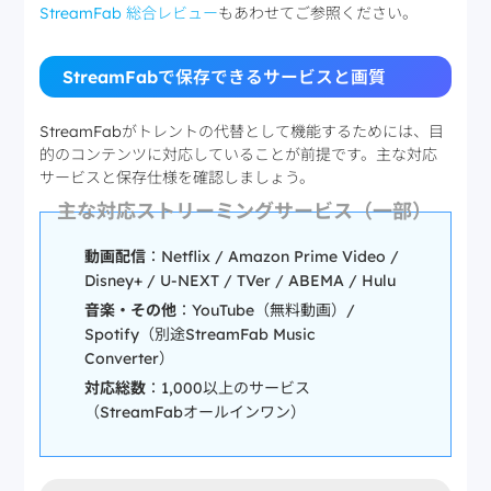
ダからの
StreamFab 総合レビュー
もあわせてご参照ください。
告が届く場合があ
するため該当しない
警告
る）
ファイル依存（選
言語・字幕形式をダ
字幕・音
StreamFabで保存できるサービスと画質
択不可の場合が多
ウンロード前に選択
声選択
い）
可能
StreamFabがトレントの代替として機能するためには、目
的のコンテンツに対応していることが前提です。主な対応
サービスと保存仕様を確認しましょう。
主な対応ストリーミングサービス（一部）
動画配信
：Netflix / Amazon Prime Video /
Disney+ / U-NEXT / TVer / ABEMA / Hulu
音楽・その他
：YouTube（無料動画）/
Spotify（別途StreamFab Music
Converter）
対応総数
：1,000以上のサービス
（StreamFabオールインワン）