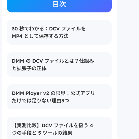
目次
30 秒でわかる：DCV ファイルを
MP4 として保存する方法
DMM の DCV ファイルとは？仕組み
と拡張子の正体
拡張子「.dcv」の正体：
DMM Player v2 の限界：公式アプリ
MP4 ベース + DMM 独自の暗号化レイヤ
だけでは足りない理由3つ
Widevine DRM L1 と L3：
DCV ファイルへの実影響
限界 1：
【実測比較】DCV ファイルを扱う 4
再生のみ — MP4 書き出し機能はない
つの手段と 5 ツールの結果
なぜ DCV を MP4 に変換することが必