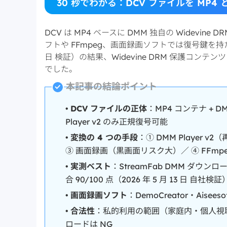
30 秒でわかる：DCV ファイルを MP4
DCV は MP4 ベースに DMM 独自の Widev
フトや FFmpeg、画面録画ソフトでは復号鍵を持た
日 検証）の結果、Widevine DRM 保護コ
でした。
本記事の結論ポイント
•
DCV ファイルの正体
：MP4 コンテナ + D
Player v2 のみ正規復号可能
•
変換の 4 つの手段
：① DMM Player 
③ 画面録画（黒画面リスク大）／ ④ FFm
•
実測ベスト
：StreamFab DMM ダウンロー
合 90/100 点（2026 年 5 月 13 日 自社検証
•
画面録画ソフト
：DemoCreator・Ai
•
合法性
：私的利用の範囲（家庭内・個人視聴
ロードは NG