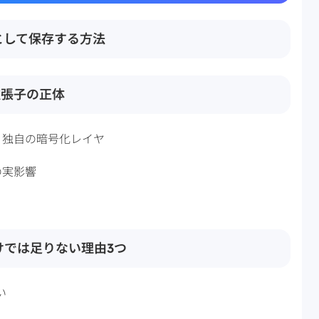
 として保存する方法
拡張子の正体
MM 独自の暗号化レイヤ
への実影響
リだけでは足りない理由3つ
い