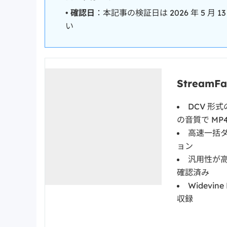
•
確認日
：本記事の検証日は 2026 年 5 
い
Stream
DCV 形式の
の音質で MP
高速一括ダ
ョン
汎用性が高い 
確認済み
Widevi
収録