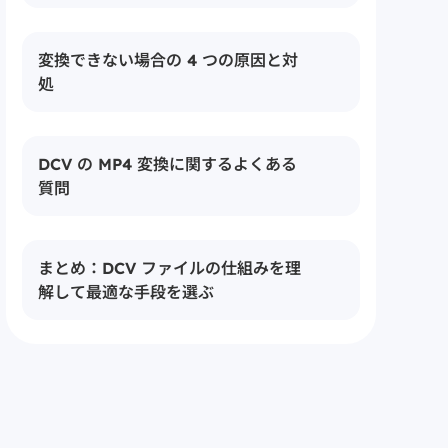
要？
限界 2：
視聴期限の罠 — レンタル作品は 48 時間
① DMM Player v2：
変換できない場合の 4 つの原因と対
で消える
公式専用プレーヤー（再生のみ）
処
限界 3：
② 専用ダウンロードソフト：
iOS App Store 配信停止 — 2025 年 4 月
MP4 として保存できる現実解
DCV の MP4 変換に関するよくある
の出来事
質問
③ 画面録画方式：
黒画面リスクと音ズレ問題
Q1. DMM の DCV ファイルを MP4 に変
まとめ：DCV ファイルの仕組みを理
④ FFmpeg・コマンドライン系：
換するのは違法ですか？
解して最適な手段を選ぶ
DCV には対応できない理由
Q2. なぜ FFmpeg や汎用変換ソフトでは
DCV を変換できないのですか？
Q3. 変換ソフトの選び方のポイントは？