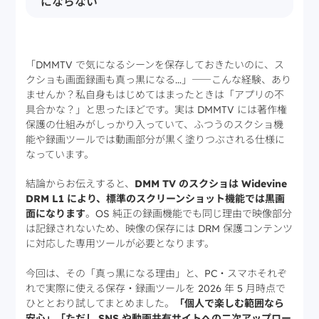
にならない
「DMMTV で気になるシーンを保存しておきたいのに、ス
クショも画面録画も真っ黒になる…」――こんな経験、あり
ませんか？私自身もはじめてはまったときは「アプリの不
具合かな？」と思ったほどです。実は DMMTV には著作権
保護の仕組みがしっかり入っていて、ふつうのスクショ機
能や録画ツールでは動画部分が黒く塗りつぶされる仕様に
なっています。
結論からお伝えすると、
DMM TV のスクショは Widevine
DRM L1 により、標準のスクリーンショット機能では黒画
面になります
。OS 純正の録画機能でも同じ理由で映像部分
は記録されないため、映像の保存には DRM 保護コンテンツ
に対応した専用ツールが必要となります。
今回は、その「真っ黒になる理由」と、PC・スマホそれぞ
れで実際に使える保存・録画ツールを 2026 年 5 月時点で
ひととおり試してまとめました。
「個人で楽しむ範囲なら
安心」「ただし SNS や動画共有サイトへの二次アップロー