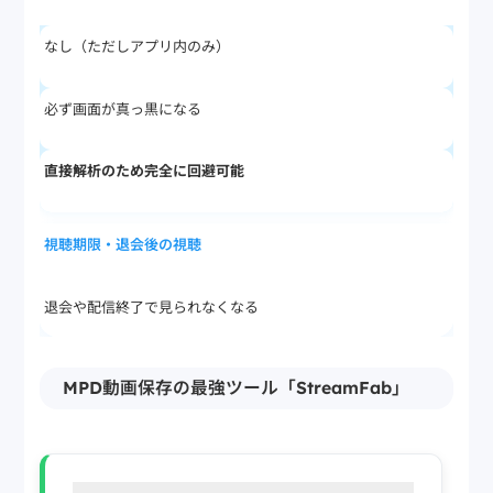
なし（ただしアプリ内のみ）
必ず画面が真っ黒になる
直接解析のため完全に回避可能
視聴期限・退会後の視聴
退会や配信終了で見られなくなる
録画できれば永久だが現実的に不可能
MPD動画保存の最強ツール「StreamFab」
永久保存（退会後も制限なく再生可能）