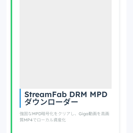
保存にかかる時間
通信環境に依存
動画の再生時間と同じ（1:1で拘束）
超高速（複数動画のバックグラウンド一括処理）
出力形式・デバイスの自由
専用アプリ内のみで再生
StreamFab DRM MPD
ダウンローダー
PCのスペックに依存
強固なMPD暗号化をクリアし、Giga動画を高画
質MP4でローカル資産化
汎用MP4（iPhone、テレビ、VRなどで再生可能）