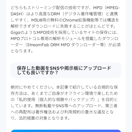
どちらもストリーミング配信の技術ですが、MPD（MPEG-
DASH）はより高度なDRM（デジタル著作権管理）と連携
しやすく、M3U8用の無料のChrome拡張機能等では構造を
解析できずダウンロードに失敗することがほとんどです。
GigaのようなMPD技術を採用しているサイトの保存には、
MPDプロトコル専用の解析モジュールを搭載したダウンロ
ーダー（StreamFab DRM MPD ダウンローダー等）が必須
となります。
保存した動画をSNSや掲示板にアップロード
しても良いですか？
絶対にやめてください。本記事で紹介している合規的な保
存方法は、あくまでご自身がオフライン環境で楽しむため
の「私的使用（個人的な視聴やバックアップ）」を目的と
しています。無断転載やSNS等へのアップロード、第三者
への再配布は著作権法および利用規約の重大な違反とな
り、法的措置の対象となります。