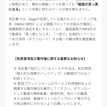
い制限があり、無料の録画ソフトを使っても
「画面が真っ黒
になる」
という失敗に終わるケースが後を絶ちません。
本記事では、Gigaが採用している強力なストリーミング技
術（DASH MPD）による録画ブロックの仕組みを解説し、
視聴期限や退会を気にすることなく、最高画質のMP4形式
で動画を「真っ黒にならず」「一括で」合規的にパソコン
へ永久保存（ダウンロード）する唯一の解決策を徹底解説
します。
【免責事項及び著作権に関する重要なお知らせ】
※ 本記事で紹介しているツールや手法は、私的使用
（個人的な視聴やバックアップ）の範囲内でのみご
利用ください。
※ 配信プラットフォームのサービス利用規約および
関連する著作権法を厳守してください。ダウンロー
ドした動画の無断転載、商用利用、他人への譲渡、
またはSNS・動画サイトへのアップロード等の不正
行為は絶対に行わないようお願いいたします。