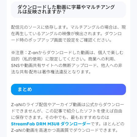
ダウンロードした動画に字幕やマルチアング
ルは反映されますか？
配信元のソースに依存します。マルチアングルの場合は、現
在再生しているアングルの映像が検出されます。ダウンロ
ード時のポップアップ画面で設定をご確認ください。
※
注意：
Z-an
からダウンロードした
動画
は
、個人
で
楽
しむ
目的（私的使用）
に
限定
してください
。商業
への
利用、
SNS
や
動画共有
サイトへの
無断
アップロード
、他人
への
非
法
な
共有
·
配布
は
著作権法違反
となります
。
まとめ
Z-aNのライブ配信やアーカイブ動画は公式からダウンロー
ドできませんが、この記事で紹介したソフトを使えば自由
に保存できます。その中でも、最もおすすめなのは
StreamFab DRM M3U8 ダウンローダー
です。ほとんどの
Z-aNの動画を高速かつ高画質でダウンロードできます。