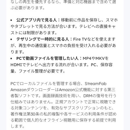
なしの再生を優先するなら、準備と対応機器まで含めて選
ぶ必要があります。
公式アプリ内で見る人：
移動前に作品を保存し、スマホ
やタブレットで見る方法が合います。テレビへの直接キャ
ストには制限があります。
テザリングで一時的に見る人：
Fire TVなどを使えます
が、再生中の通信量とスマホの負担を受け入れる必要があ
ります。
PCで動画ファイルを管理したい人：
MP4やMKVを
HDMIでテレビへ出力する流れが合います。PC、保存容
量、ファイル整理が必要です。
PCでローカルファイルを管理する場合、StreamFab
AmazonダウンローダーはAmazon公式機能に対する第三
者製ソフトです。画面録画技術を用い、DRMの復号を行う
仕組みではありません。正規アカウントで正常に視聴でき
る対象コンテンツを、有効なサブスクリプションのもと、
著作権法第30条の私的複製や各サービスの利用条件が認め
る範囲で個人的なオフライン視聴用に保存する前提で利用
します。