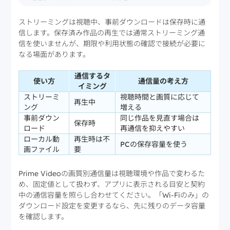
ストリーミングは視聴中、事前ダウンロードは保存時に通
信します。保存済み作品の再生では通常ストリーミング通
信を使いませんが、期限や利用状態の確認で接続が必要に
なる場面があります。
通信するタ
使い方
通信量の考え方
イミング
ストリーミ
視聴時間と画質に応じて
再生中
ング
増える
事前ダウン
同じ作品を見直す場合は
保存時
ロード
再通信を抑えやすい
ローカル動
再生時は不
PCの保存容量を使う
画ファイル
要
Prime Videoの画質別通信量は視聴環境や作品で変わるた
め、固定値として扱わず、アプリに表示される目安と契約
中の通信容量を照らし合わせてください。「Wi-Fiのみ」の
ダウンロード設定を変更するなら、先に残りのデータ容量
を確認します。