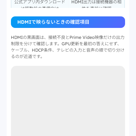
公式アプリ内ダウンロード
HDMI出力は接続機器の相
は移動前の準備向け
性を事前に確認
PCの動画ファイルは整理
テザリングは長時間視聴
HDMIで映らないときの確認項目
と繰り返し再生を重視する
より短時間の利用向け
人向け
HDMIの黒画面は、接続不良とPrime Video映像だけの出力
制限を分けて確認します。GPU更新を最初の答えにせず、
ケーブル、HDCP条件、テレビの入力と音声の順で切り分け
るのが近道です。