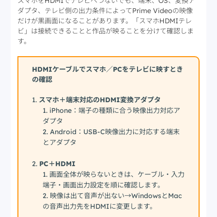
スマホをHDMIでテレビへつないでも、端末、OS、変換ア
ダプタ、テレビ側の出力条件によってPrime Videoの映像
だけが黒画面になることがあります。「スマホHDMIテレ
ビ」は接続できることと作品が映ることを分けて確認しま
す。
HDMIケーブルでスマホ／PCをテレビに映すとき
の確認
スマホ＋端末対応のHDMI変換アダプタ
iPhone：端子の種類に合う映像出力対応ア
ダプタ
Android：USB-C映像出力に対応する端末
とアダプタ
PC＋HDMI
画面全体が映らないときは、ケーブル・入力
端子・画面出力設定を順に確認します。
映像は出て音声が出ない→WindowsとMac
の音声出力先をHDMIに変更します。