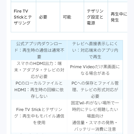
Fire TV
テザリン
再生中に
Stickとテ
必要
可能
グ設定と
発生
ザリング
電源
公式アプリ内ダウンロー
テレビへ直接表示しにく
ド：再生時の通信は通常不
い：対応端末のアプリ内
要
で再生
スマホのHDMI出力：端
Prime Videoだけ黒画面に
末・アダプタ・テレビの対
なる場合がある
応が必要
PCのローカルファイルと
PCへの保存とファイル管
HDMI：再生時の回線に依
理、テレビの形式対応が
存しない
必要
固定Wi-Fiがない場所で一
Fire TV Stickとテザリン
時的にテレビ視聴したい
グ：再生中もモバイル通信
場面向け
を使用
通信量・スマホの発熱・
バッテリー消費に注意