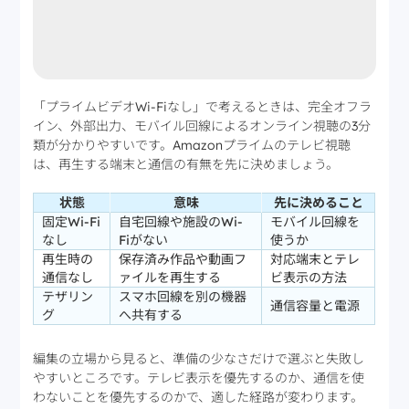
「プライムビデオWi-Fiなし」で考えるときは、完全オフラ
イン、外部出力、モバイル回線によるオンライン視聴の3分
類が分かりやすいです。Amazonプライムのテレビ視聴
は、再生する端末と通信の有無を先に決めましょう。
状態
意味
先に決めること
固定Wi-Fi
自宅回線や施設のWi-
モバイル回線を
なし
Fiがない
使うか
再生時の
保存済み作品や動画フ
対応端末とテレ
通信なし
ァイルを再生する
ビ表示の方法
テザリン
スマホ回線を別の機器
通信容量と電源
グ
へ共有する
編集の立場から見ると、準備の少なさだけで選ぶと失敗し
やすいところです。テレビ表示を優先するのか、通信を使
わないことを優先するのかで、適した経路が変わります。