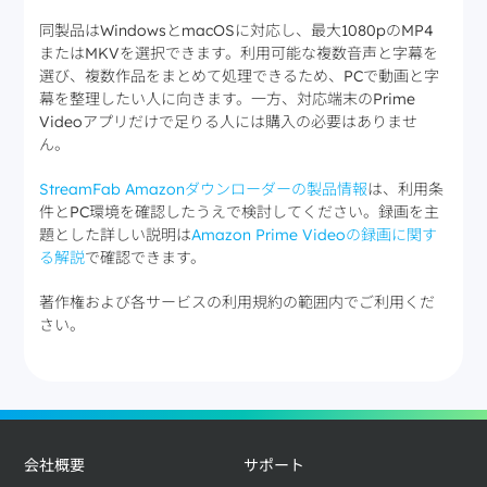
同製品はWindowsとmacOSに対応し、最大1080pのMP4
またはMKVを選択できます。利用可能な複数音声と字幕を
選び、複数作品をまとめて処理できるため、PCで動画と字
幕を整理したい人に向きます。一方、対応端末のPrime
Videoアプリだけで足りる人には購入の必要はありませ
ん。
StreamFab Amazonダウンローダーの製品情報
は、利用条
件とPC環境を確認したうえで検討してください。録画を主
題とした詳しい説明は
Amazon Prime Videoの録画に関す
る解説
で確認できます。
著作権および各サービスの利用規約の範囲内でご利用くだ
さい。
会社概要
サポート