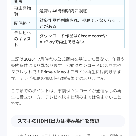
期限
再生開始
通常は48時間以内に視聴
後
対象作品が削除され、視聴できなくなるこ
配信終了
とがある
テレビへ
ダウンロード作品はChromecastや
のキャス
AirPlayで再生できない
ト
上記は2026年7月時点の公式案内を基にした目安で、作品や
契約条件により異なります。公式ダウンロードはスマホや
タブレットでのPrime Videoオフライン再生には向きます
が、テレビ視聴の無条件な解決策ではありません。
ここまでのポイントは、事前ダウンロードが通信なしの再
生に役立つ一方、テレビへ映す仕組みまでは含まないこと
です。
スマホのHDMI出力は機器条件を確認