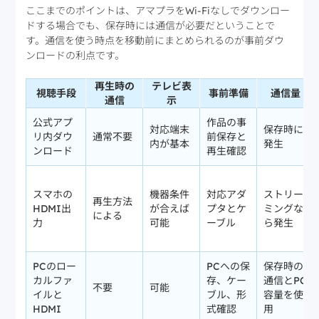
ここまでのポイントは、アマプラをWi-Fiなしでダウンロー
ドする場合でも、保存時には通信が必要だということで
す。通信を使う時点を移動前にまとめられるのが事前ダウ
ンロードの利点です。
再生時の
テレビ表
視聴手段
事前準備
通信量
通信
示
公式アプ
作品の事
対応端末
保存時に
リ内ダウ
通常不要
前保存と
内が基本
発生
ンロード
再生確認
スマホの
機器条件
対応アダ
ストリー
再生方法
HDMI出
が合えば
プタとケ
ミングな
による
力
可能
ーブル
ら発生
PCのロー
PCへの保
保存時の
カルファ
存、ケー
通信とPC
不要
可能
イルと
ブル、形
容量を使
HDMI
式確認
用