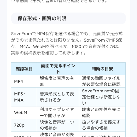
いる動画で形式と音声の有無を確認できるかです。
保存形式・画質の制限
SaveFromでMP4保存を選べる場合でも、元画質や元形式
がそのまま保たれるとは限りません。SaveFromでMP3保
存、M4A、WebMを選べるか、1080pで音声が付くかは、
実際の候補表示を確認して判断します。
画面で見るポイン
確認項目
判断の目安
ト
解像度と音声の有
通常の動画ファイル
MP4
無
が必要な場合に確認
SaveFrom.netの固
MP3・
音声形式として表
定仕様とは断定しな
M4A
示されるか
い
利用するプレイヤ
端末との相性を先に
WebM
ーで開けるか
確認
映像と音声が一つ
扱いやすさを優先す
720p
の候補か
る場合の候補
映像と音声が別表