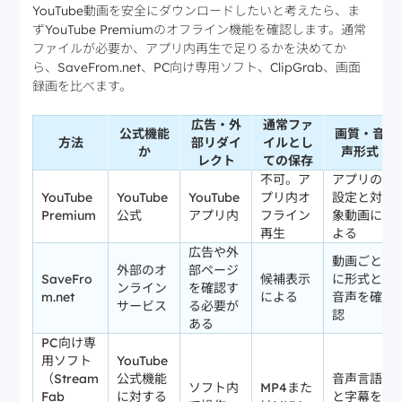
YouTube動画を安全にダウンロードしたいと考えたら、ま
ずYouTube Premiumのオフライン機能を確認します。通常
ファイルが必要か、アプリ内再生で足りるかを決めてか
ら、SaveFrom.net、PC向け専用ソフト、ClipGrab、画面
録画を比べます。
広告・外
通常ファ
公式機能
画質・音
方法
部リダイ
イルとし
か
声形式
レクト
ての保存
不可。ア
アプリの
YouTube
YouTube
YouTube
プリ内オ
設定と対
Premium
公式
アプリ内
フライン
象動画に
再生
よる
広告や外
動画ごと
外部のオ
部ページ
SaveFro
候補表示
に形式と
ンライン
を確認す
m.net
による
音声を確
サービス
る必要が
認
ある
PC向け専
用ソフト
YouTube
（Stream
公式機能
音声言語
ソフト内
MP4また
Fab
に対する
と字幕を