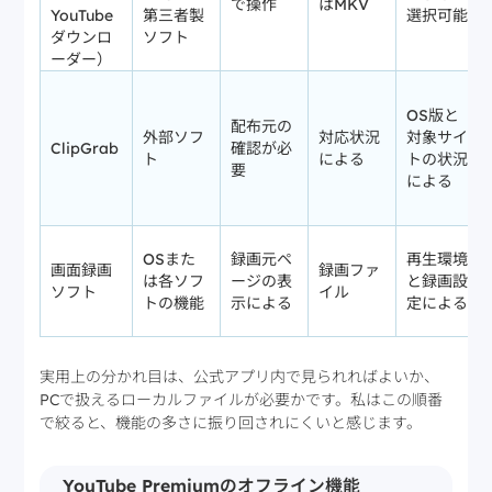
で操作
はMKV
YouTube
第三者製
選択可能
ダウンロ
ソフト
ーダー）
OS版と
配布元の
外部ソフ
対応状況
対象サイ
ClipGrab
確認が必
ト
による
トの状況
要
による
OSまた
録画元ペ
再生環境
画面録画
録画ファ
は各ソフ
ージの表
と録画設
ソフト
イル
トの機能
示による
定による
実用上の分かれ目は、公式アプリ内で見られればよいか、
PCで扱えるローカルファイルが必要かです。私はこの順番
で絞ると、機能の多さに振り回されにくいと感じます。
YouTube Premiumのオフライン機能