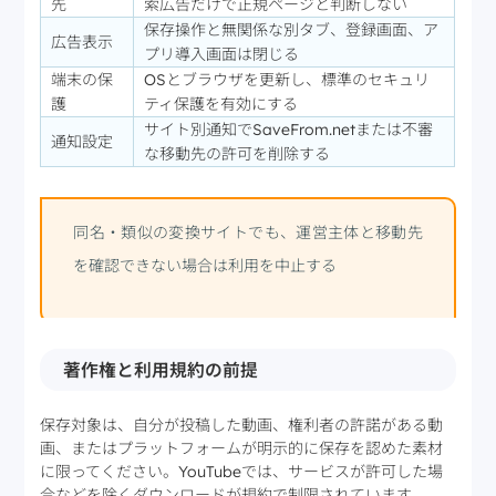
先
索広告だけで正規ページと判断しない
保存操作と無関係な別タブ、登録画面、ア
広告表示
プリ導入画面は閉じる
端末の保
OSとブラウザを更新し、標準のセキュリ
護
ティ保護を有効にする
サイト別通知でSaveFrom.netまたは不審
通知設定
な移動先の許可を削除する
同名・類似の変換サイトでも、運営主体と移動先
を確認できない場合は利用を中止する
著作権と利用規約の前提
保存対象は、自分が投稿した動画、権利者の許諾がある動
画、またはプラットフォームが明示的に保存を認めた素材
に限ってください。YouTubeでは、サービスが許可した場
合などを除くダウンロードが規約で制限されています。