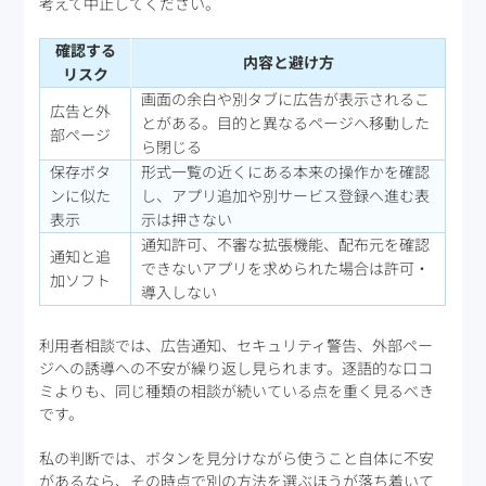
考えて中止してください。
確認する
内容と避け方
リスク
画面の余白や別タブに広告が表示されるこ
広告と外
とがある。目的と異なるページへ移動した
部ページ
ら閉じる
保存ボタ
形式一覧の近くにある本来の操作かを確認
ンに似た
し、アプリ追加や別サービス登録へ進む表
表示
示は押さない
通知許可、不審な拡張機能、配布元を確認
通知と追
できないアプリを求められた場合は許可・
加ソフト
導入しない
利用者相談では、広告通知、セキュリティ警告、外部ペー
ジへの誘導への不安が繰り返し見られます。逐語的な口コ
ミよりも、同じ種類の相談が続いている点を重く見るべき
です。
私の判断では、ボタンを見分けながら使うこと自体に不安
があるなら、その時点で別の方法を選ぶほうが落ち着いて