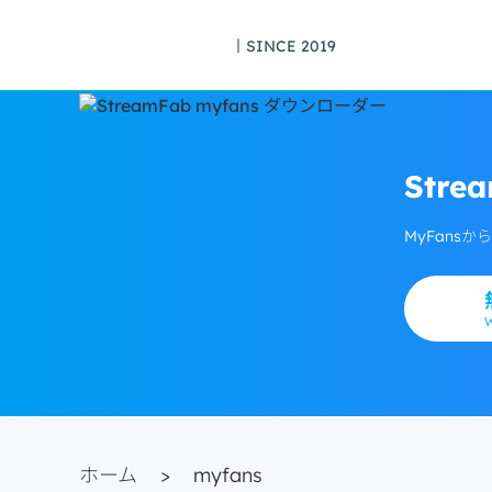
丨SINCE 2019
Stre
MyFans
ホーム
>
myfans