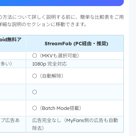
る2つの方法について詳しく説明する前に、簡単な比較表をご用
詳細な説明のセクションに移動できます。
roid無料ア
StreamFab (PC経由・推奨)
〇（MKVも選択可能）
が多い）
1080p 完全対応
〇（自動解除）
〇
）
〇（Batch Mode搭載）
ップ広告あ
広告完全なし（MyFans側の広告も自動
除去）