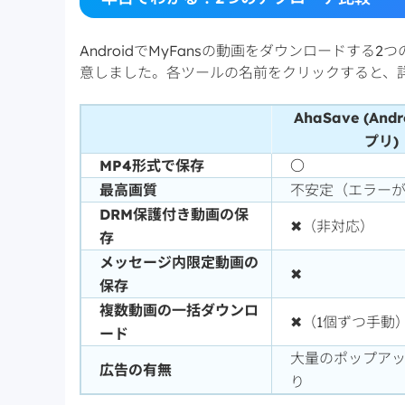
AndroidでMyFansの動画をダウンロードす
意しました。各ツールの名前をクリックすると、
AhaSave (And
プリ)
MP4形式で保存
〇
最高画質
不安定（エラー
DRM保護付き動画の保
✖（非対応）
存
メッセージ内限定動画の
✖
保存
複数動画の一括ダウンロ
✖（1個ずつ手動
ード
大量のポップア
広告の有無
り