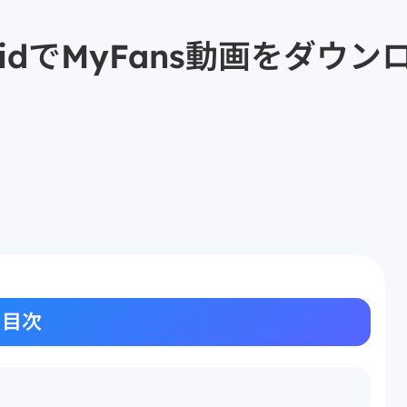
roidでMyFans動画をダ
目次