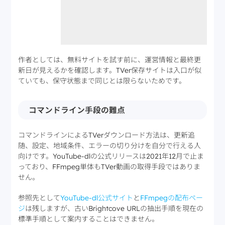
作者としては、無料サイトを試す前に、運営情報と最終更
新日が見えるかを確認します。TVer保存サイトは入口が似
ていても、保守状態まで同じとは限らないためです。
コマンドライン手段の難点
コマンドラインによるTVerダウンロード方法は、更新追
随、設定、地域条件、エラーの切り分けを自分で行える人
向けです。YouTube-dlの公式リリースは2021年12月で止ま
っており、FFmpeg単体もTVer動画の取得手段ではありま
せん。
参照先として
YouTube-dl公式サイト
と
FFmpegの配布ペー
ジ
は残しますが、古いBrightcove URLの抽出手順を現在の
標準手順として案内することはできません。