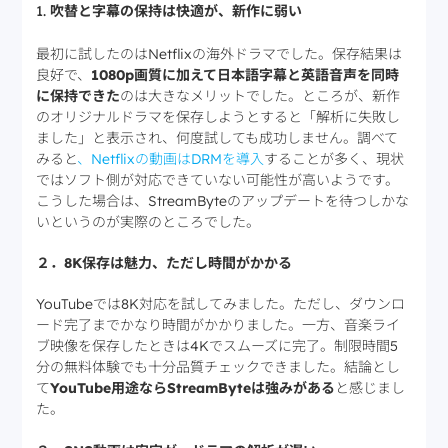
吹替と字幕の保持は快適が、新作に弱い
最初に試したのはNetflixの海外ドラマでした。保存結果は
良好で、
1080p画質に加えて日本語字幕と英語音声を同時
に保持できた
のは大きなメリットでした。ところが、新作
のオリジナルドラマを保存しようとすると「解析に失敗し
ました」と表示され、何度試しても成功しません。調べて
みると
、Netflixの動画はDRMを導入
することが多く、現状
ではソフト側が対応できていない可能性が高いようです。
こうした場合は、StreamByteのアップデートを待つしかな
いというのが実際のところでした。
２．8K保存は魅力、ただし時間がかかる
YouTubeでは8K対応を試してみました。ただし、ダウンロ
ード完了までかなり時間がかかりました。一方、音楽ライ
ブ映像を保存したときは4Kでスムーズに完了。制限時間5
分の無料体験でも十分品質チェックできました。結論とし
て
YouTube用途ならStreamByteは強みがある
と感じまし
た。