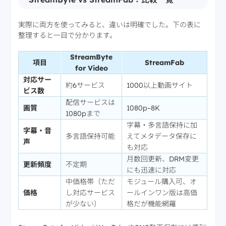
実際に両方を使ってみると、違いは明確でした。下の表に
整理すると一目で分かります。
StreamByte
項目
StreamFab
for Video
対応サー
約6サービス
1000以上動画サイト
ビス数
配信サービスは
画質
1080p~8K
1080pまで
字幕・多言語保持に加
字幕・音
多言語保持可能
えてメタデータ保存に
声
も対応
月数回更新、DRM変更
更新頻度
不定期
にも迅速に対応
中価格帯（ただ
モジュール購入可、オ
価格
し対応サービス
ールインワン版は高価
が少ない）
格だが機能網羅