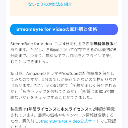
ないときの対処法を紹介
StreamByte for Videoの無料版と価格
StreamByte for Video には14日間利用できる
無料体験版
が
あります。ただし、各動画について保存できるのは最初の5
分間まで。つまり、無料版でフル作品をオフラインで楽し
むことはできません。
私自身、AmazonのドラマやYouTubeの配信映像を保存し
てみたのですが、5分までしか保存できないので物足りなさ
はあります。ただ、その5分間で「字幕が正しく保存される
か」「音声トラックを選択できるか」「画質は1080pで問
題ないか」をチェックすることができました。
製品版は
1年間ライセンス
と
永久ライセンス
の2種類が用意
されています。最新の価格やキャンペーン情報は変動する
ため、購入前に
StreamByte for Video公式サイト
でご確認
ください。