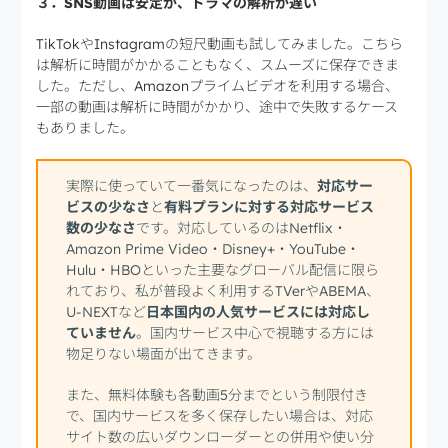
３．SNS動画は安定が、ドラマの解析が遅い
TikTokやInstagramの短尺動画も試してみました。こちら
は解析に時間がかかることもなく、スムーズに保存できま
した。ただし、Amazonプライムビデオを利用する場合、
一部の動画は解析に時間がかかり、途中で失敗するケース
もありました。
実際に使っていて一番気になったのは、
対応サー
ビスの少なさ
と
有料プランに対する対応サービス
数の少なさ
です。対応しているのはNetflix・
Amazon Prime Video・Disney+・YouTube・
Hulu・HBOといった主要なグローバル配信に限ら
れており、私が普段よく利用するTVerやABEMA、
U-NEXTなど
日本国内の人気サービスには対応し
ていません
。国内サービス中心で視聴する方には
物足りない場面が出てきます。
また、無料体験も各動画5分までという制限付き
で、国内サービスを多く保存したい場合は、対応
サイト数の広いダウンローダーとの併用や使い分