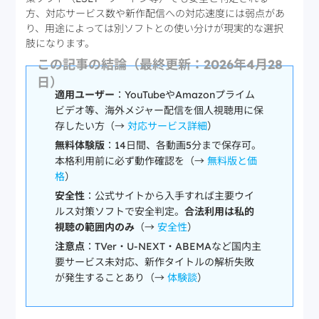
方、対応サービス数や新作配信への対応速度には弱点があ
り、用途によっては別ソフトとの使い分けが現実的な選択
肢になります。
この記事の結論（最終更新：2026年4月28
日）
適用ユーザー
：YouTubeやAmazonプライム
ビデオ等、海外メジャー配信を個人視聴用に保
存したい方（→
対応サービス詳細
）
無料体験版
：14日間、各動画5分まで保存可。
本格利用前に必ず動作確認を（→
無料版と価
格
）
安全性
：公式サイトから入手すれば主要ウイ
ルス対策ソフトで安全判定。
合法利用は私的
視聴の範囲内のみ
（→
安全性
）
注意点
：TVer・U-NEXT・ABEMAなど国内主
要サービス未対応、新作タイトルの解析失敗
が発生することあり（→
体験談
）