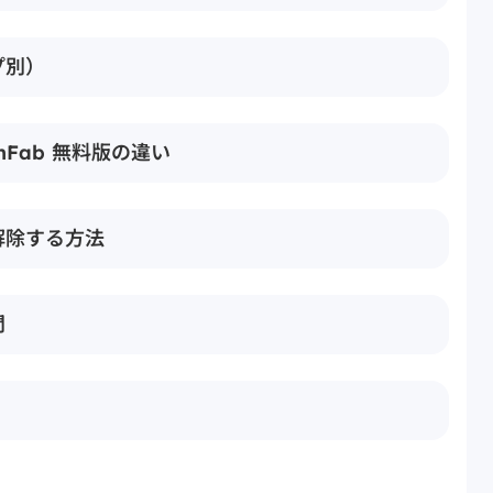
プ別）
mFab 無料版の違い
」解除する方法
問