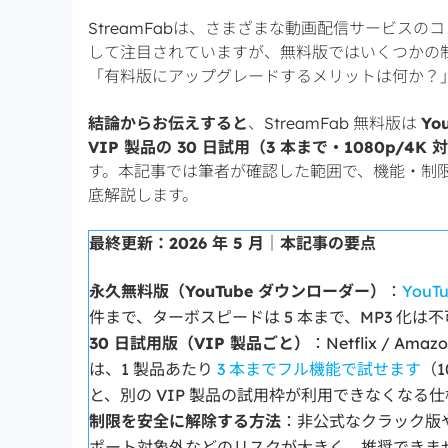
StreamFabは、さまざまな動画配信サービス
して注目されていますが、無料版ではいくつかの
「有料版にアップグレードするメリットは何か？
結論からお伝えすると
、StreamFab 無料版は
Yo
VIP 製品の 30 日試用（3 本まで・1080p/4K 
す。本記事では筆者が確認した範囲で、機能・制
底解説します。
最終更新：2026 年 5 月｜本記事の要点
永久無料版（YouTube ダウンローダー）
：
You
件まで、ターボスピードは 5 本まで、MP3 化
30 日試用版（VIP 製品ごと）
：Netflix / A
は、1 製品あたり
3 本までフル機能で試せます
（1
と、別の VIP 製品の試用枠が利用できなくなる仕様
制限を安全に解除する方法
：非公式なクラック版
ポート対象外などのリスクが大きく、推奨できま