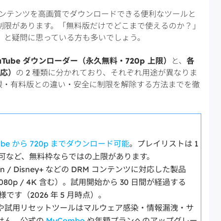
のコンテンツを高画質でダウンロードできる便利なツールと
制限があります。「無料版だけでどこまで使えるのか？」
」と疑問に思っている方も多いでしょう。
uTube ダウンローダー（永久無料・720p 上限）
と、
各
対応）
の 2 種類に分かれており、それぞれ用途が異なりま
限・有料版との違い・安全に制限を解除する方法までを徹
Tube から 720p までダウンロード可能
。プレイリストは 1
は不可など、無料枠ならではの上限があります。
mazon / Disney+ などの DRM コンテンツに対応した製品
080p / 4K 含む）。試用開始から 30 日間が経過する
です（2026 年 5 月時点）。
や試用リセットツールはマルウェア感染・情報漏洩・サ
せん。公式の
MyCombo
や年額プランへのアップグレー