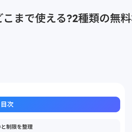
版でどこまで使える?2種類の無
目次
料枠と制限を整理