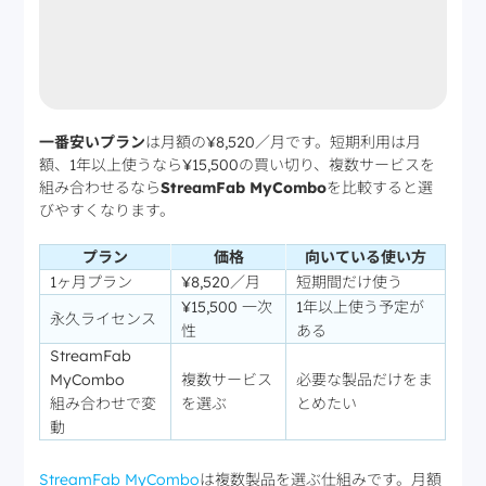
一番安いプラン
は月額の¥8,520／月です。短期利用は月
額、1年以上使うなら¥15,500の買い切り、複数サービスを
組み合わせるなら
StreamFab MyCombo
を比較すると選
びやすくなります。
プラン
価格
向いている使い方
1ヶ月プラン
¥8,520／月
短期間だけ使う
¥15,500 一次
1年以上使う予定が
永久ライセンス
性
ある
StreamFab
MyCombo
複数サービス
必要な製品だけをま
組み合わせで変
を選ぶ
とめたい
動
StreamFab MyCombo
は複数製品を選ぶ仕組みです。月額