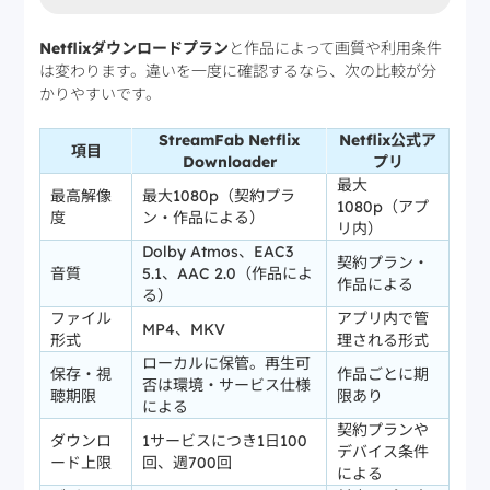
Netflixダウンロードプラン
と作品によって画質や利用条件
は変わります。違いを一度に確認するなら、次の比較が分
かりやすいです。
StreamFab Netflix
Netflix公式ア
項目
Downloader
プリ
最大
最高解像
最大1080p（契約プラ
1080p（アプ
度
ン・作品による）
リ内）
Dolby Atmos、EAC3
契約プラン・
音質
5.1、AAC 2.0（作品によ
作品による
る）
ファイル
アプリ内で管
MP4、MKV
形式
理される形式
ローカルに保管。再生可
保存・視
作品ごとに期
否は環境・サービス仕様
聴期限
限あり
による
契約プランや
ダウンロ
1サービスにつき1日100
デバイス条件
ード上限
回、週700回
による