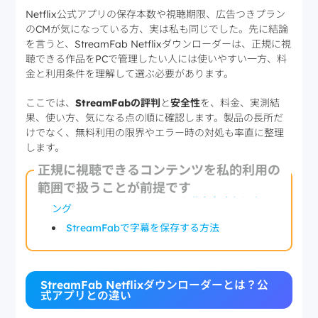
Netflix公式アプリの保存本数や視聴期限、広告つきプラン
のCMが気になっている方、実は私も同じでした。先に結論
を言うと、StreamFab Netflixダウンローダーは、正規に視
聴できる作品をPCで管理したい人には使いやすい一方、料
金と利用条件を理解して選ぶ必要があります。
ここでは、
StreamFabの評判
と
安全性
を、料金、実測結
果、使い方、気になる点の順に確認します。製品の長所だ
けでなく、無料利用の限界やエラー時の対処も率直に整理
します。
公式機能との違い、実測結果、安全性、料
正規に視聴できるコンテンツを私的利用の
要点
金を順に確認します
範囲で扱うことが前提です
Netflix Video Downloaderおすすめランキ
ング
StreamFabで字幕を保存する方法
StreamFab Netflixダウンローダーとは？公
式アプリとの違い