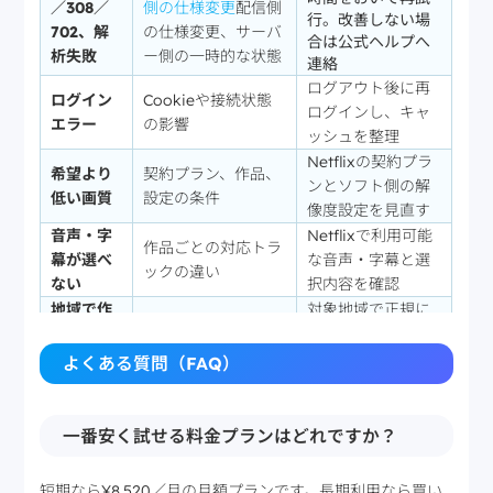
／308／
側の仕様変更
配信側
行。改善しない場
702、解
の仕様変更、サーバ
合は公式ヘルプへ
析失敗
ー側の一時的な状態
連絡
ログアウト後に再
ログイン
Cookieや接続状態
ログインし、キャ
エラー
の影響
ッシュを整理
Netflixの契約プラ
希望より
契約プラン、作品、
ンとソフト側の解
低い画質
設定の条件
像度設定を見直す
音声・字
Netflixで利用可能
作品ごとの対応トラ
幕が選べ
な音声・字幕と選
ックの違い
ない
択内容を確認
地域で作
対象地域で正規に
配信ライセンスによ
品が表示
視聴できる作品を
る地域差
されない
選ぶ
よくある質問（FAQ）
一番安く試せる料金プランはどれですか？
短期なら¥8,520／月の月額プランです。長期利用なら買い