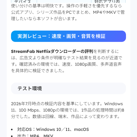
デバイス
対応アプリ内
Windows、Macで保存
使い分けの基準は明快です。操作の手軽さを優先するなら
制限
で利用
公式アプリ、シリーズ作品をPCでまとめ、MP4やMKVで管
オフライ
対応プレイヤーへ移して
Netflixアプリ
理したいなら本ソフトが合います。
ン視聴
再生しやすい
内
SRTまたは動画への埋め
字幕保存
アプリ内
込み
実測レビュー：速度・画質・音質を検証
StreamFab Netflixダウンローダーの評判
を判断するに
は、広告文より条件が明確なテスト結果を見るのが近道で
す。確認済みの環境では、速度、1080p画質、多声道音声
を具体的に検証できました。
テスト環境
2026年7月時点の検証内容を基準にしています。Windows
11、100 Mbps、1080pの環境では、1作品の処理時間は約8
分でした。数値は回線、端末、作品によって変わります。
対応OS：Windows 10／11、macOS
出力：MP4、MKV