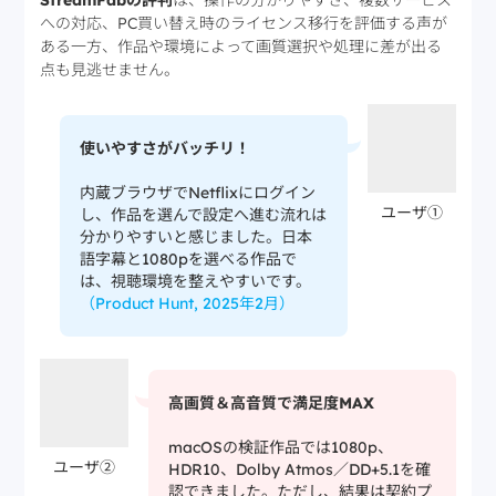
StreamFabの評判
は、操作の分かりやすさ、複数サービス
への対応、PC買い替え時のライセンス移行を評価する声が
ある一方、作品や環境によって画質選択や処理に差が出る
点も見逃せません。
使いやすさがバッチリ！
内蔵ブラウザでNetflixにログイン
ユーザ①
し、作品を選んで設定へ進む流れは
分かりやすいと感じました。日本
語字幕と1080pを選べる作品で
は、視聴環境を整えやすいです。
（Product Hunt, 2025年2月）
高画質＆高音質で満足度MAX
macOSの検証作品では1080p、
ユーザ②
HDR10、Dolby Atmos／DD+5.1を確
認できました。ただし、結果は契約プ