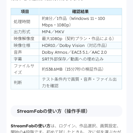
項目
確認結果
約8分／1作品（Windows 11・100
処理時間
Mbps・1080p）
出力形式
MP4／MKV
映像解像度
最大1080p（契約プラン・作品による）
映像仕様
HDR10／Dolby Vision（対応作品）
音声
Dolby Atmos／EAC3 5.1／AAC 2.0
字幕
SRT外部保存／動画への埋め込み
ファイルサ
約538.6MB（15分7秒の検証作品）
イズ
テスト条件内で画質・音声・ファイル出
判断
力を確認
StreamFabの使い方（操作手順）
StreamFabの使い方
は、ログイン、作品選択、画質設定、
開始の4段階です。初めて試したときも、次に何を選ぶかが