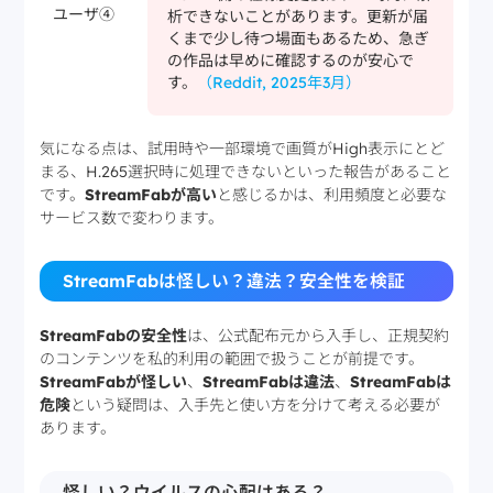
ユーザ④
析できないことがあります。更新が届
くまで少し待つ場面もあるため、急ぎ
の作品は早めに確認するのが安心で
す。
（Reddit, 2025年3月）
気になる点は、試用時や一部環境で画質がHigh表示にとど
まる、H.265選択時に処理できないといった報告があること
です。
StreamFabが高い
と感じるかは、利用頻度と必要な
サービス数で変わります。
StreamFabは怪しい？違法？安全性を検証
StreamFabの安全性
は、公式配布元から入手し、正規契約
のコンテンツを私的利用の範囲で扱うことが前提です。
StreamFabが怪しい
、
StreamFabは違法
、
StreamFabは
危険
という疑問は、入手先と使い方を分けて考える必要が
あります。
怪しい？ウイルスの心配はある？