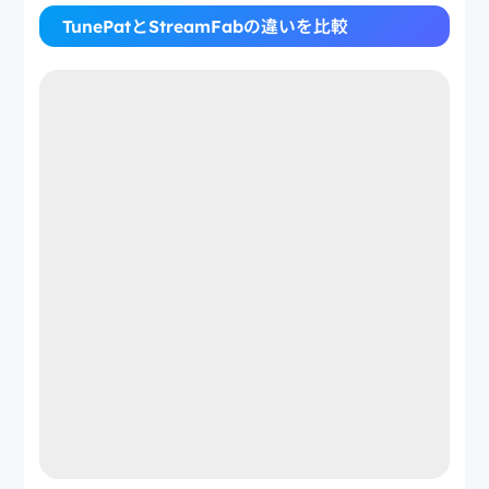
TunePatとStreamFabの違いを比較