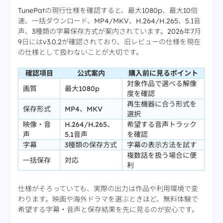
TunePatの現行仕様を確認すると、最大1080p、最大10倍
速、一括ダウンロード、MP4/MKV、H.264/H.265、5.1音
声、3種類の字幕保存方式が案内されています。2026年7月
9日にはv3.0.2が確認されており、旧レビューの仕様を現在
の仕様として扱わないことが大切です。
確認項目
公式案内
購入前に見るポイント
対象作品で選べる解像
画質
最大1080p
度を確認
再生機器に合う形式を
保存形式
MP4、MKV
選択
映像・音
H.264/H.265、
希望する音声トラック
声
5.1音声
を確認
字幕
3種類の保存方式
字幕の表示方法を試す
複数話を扱う場合に便
一括保存
対応
利
仕様がそろっていても、実際の出力は作品や利用環境で変
わります。映画や海外ドラマを選ぶときほど、無料体験で
希望する字幕・音声と保存結果を先に見るのが安心です。