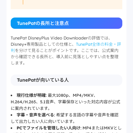
TunePatの長所と注意点
TunePat DisneyPlus Video Downloaderの評価では、
Disney+専用製品としての仕様と、
TunePat全体の料金・評
判
を分けて見ることがポイントです。ここでは、公式案内
から確認できる長所と、導入前に見落としやすい点を整理
します。
TunePatが向いている人
現行仕様が明確
: 最大1080p、MP4/MKV、
H.264/H.265、5.1音声、字幕保存といった対応内容が公式
に案内されています。
字幕・音声を選べる
: 希望する言語の字幕や音声を確認
して出力したい人に向いています。
PCでファイルを管理したい人向け
: MP4またはMKVとし