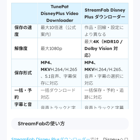
TunePat
StreamFab Disney
DisneyPlus Video
Plus ダウンローダー
Downloader
保存の速
最大10倍速（公式
作品・回線・設定に
度
案内）
より異なる
最大
4K（HDR10 /
解像度
最大1080p
Dolby Vision 対
応）
MP4、
MP4、
MKV
H.264/H.265
MKV
H.264/H.265、
保存形式
、5.1音声、字幕保
音声・字幕の選択に
存に対応
対応
一括・予
一括ダウンロード
一括保存・予約・追
約
対応
跡に対応
字幕と音
音声トラックと字
音声トラックと字幕
声トラッ
幕の選択が可能
の選択が可能
ク
StreamFabの使い方
無料プランあり（機
無料体験
各動画の最初の5分
能制限あり）
StreamFab Disney Plusダウンローダー
では、Disney+へロ
作品・字幕・形式