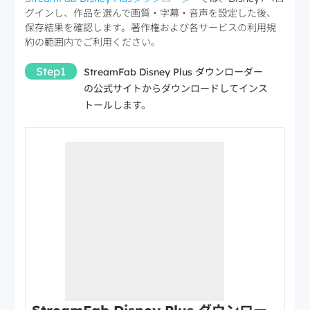
向いてい
画質条件や複数話の
グインし、作品を選んで画質・字幕・音声を設定した後、
を短時間で確認し
る人
管理を重視する人
保存結果を確認します。著作権および各サービスの利用規
たい人
約の範囲内でご利用ください。
対象作品と保存先
有効なDisney+契約
注意点
を事前に確認
が必要
Step1
StreamFab Disney Plus ダウンローダー
ライセンス条件を
ライセンス条件を確
の公式サイトからダウンロードしてインス
料金
確認
TunePat 公式
認
StreamFab 公式
トールします。
販売ページで表示
販売ページで表示