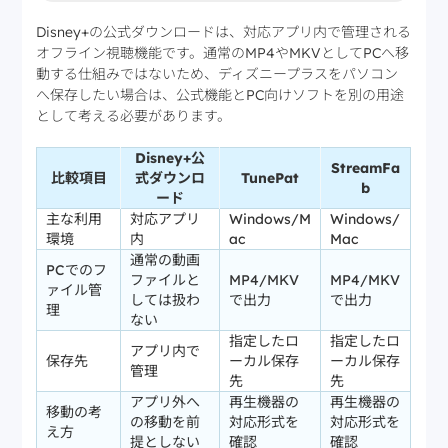
Disney+の公式ダウンロードは、対応アプリ内で管理される
オフライン視聴機能です。通常のMP4やMKVとしてPCへ移
動する仕組みではないため、ディズニープラスをパソコン
へ保存したい場合は、公式機能とPC向けソフトを別の用途
として考える必要があります。
Disney+公
StreamFa
比較項目
式ダウンロ
TunePat
b
ード
主な利用
対応アプリ
Windows/M
Windows/
環境
内
ac
Mac
通常の動画
PCでのフ
ファイルと
MP4/MKV
MP4/MKV
ァイル管
しては扱わ
で出力
で出力
理
ない
指定したロ
指定したロ
アプリ内で
保存先
ーカル保存
ーカル保存
管理
先
先
アプリ外へ
再生機器の
再生機器の
移動の考
の移動を前
対応形式を
対応形式を
え方
提としない
確認
確認