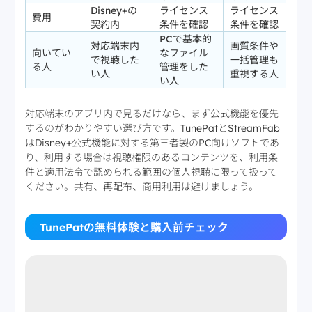
Disney+の
ライセンス
ライセンス
費用
契約内
条件を確認
条件を確認
PCで基本的
対応端末内
画質条件や
向いてい
なファイル
で視聴した
一括管理も
る人
管理をした
い人
重視する人
い人
対応端末のアプリ内で見るだけなら、まず公式機能を優先
するのがわかりやすい選び方です。TunePatとStreamFab
はDisney+公式機能に対する第三者製のPC向けソフトであ
り、利用する場合は視聴権限のあるコンテンツを、利用条
件と適用法令で認められる範囲の個人視聴に限って扱って
ください。共有、再配布、商用利用は避けましょう。
TunePatの無料体験と購入前チェック